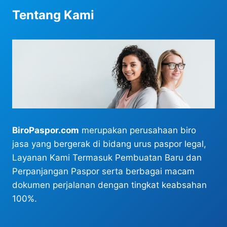
Tentang Kami
BiroPaspor.com
merupakan perusahaan biro
jasa yang bergerak di bidang urus paspor legal,
Layanan Kami Termasuk Pembuatan Baru dan
Perpanjangan Paspor serta berbagai macam
dokumen perjalanan dengan tingkat keabsahan
100%.