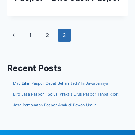
Page
Previous
1
2
3
navigation
Page
Recent Posts
Mau Bikin Paspor Cepat Sehari Jadi? Ini Jawabannya
Biro Jasa Paspor | Solusi Praktis Urus Paspor Tanpa Ribet
Jasa Pembuatan Paspor Anak di Bawah Umur